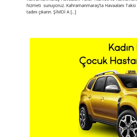
hizmeti sunuyoruz. Kahramanmaraş’ta Havaalanı Taksi iht
tadını çıkarın. ŞİMDİ A [...]