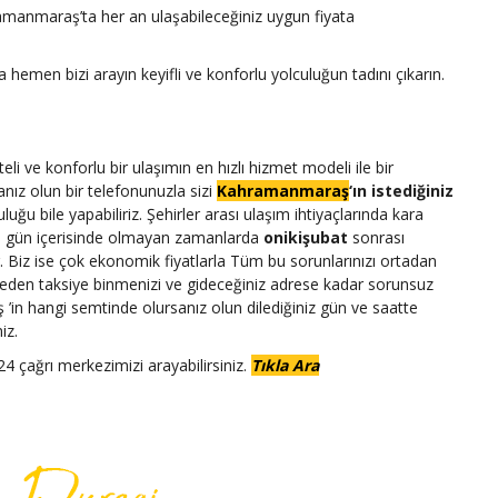
amanmaraş’ta her an ulaşabileceğiniz uygun fiyata
a hemen bizi arayın keyifli ve konforlu yolculuğun tadını çıkarın.
teli ve konforlu bir ulaşımın en hızlı hizmet modeli ile bir
nız olun bir telefonunuzla sizi
Kahramanmaraş
‘ın istediğiniz
culuğu bile yapabiliriz. Şehirler arası ulaşım ihtiyaçlarında kara
nda gün içerisinde olmayan zamanlarda
onikişubat
sonrası
ir. Biz ise çok ekonomik fiyatlarla Tüm bu sorunlarınızı ortadan
eden taksiye binmenizi ve gideceğiniz adrese kadar sorunsuz
in hangi semtinde olursanız olun dilediğiniz gün ve saatte
iz.
4 çağrı merkezimizi arayabilirsiniz.
Tıkla Ara