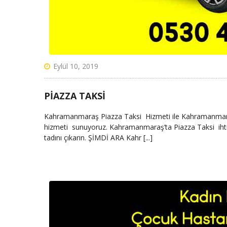
Eylül 10, 2019
PIAZZA TAKSI
Kahramanmaraş Piazza Taksi Hizmeti ile Kahramanmaraş’
hizmeti sunuyoruz. Kahramanmaraş’ta Piazza Taksi ihtiya
tadını çıkarın. ŞİMDİ ARA Kahr [...]