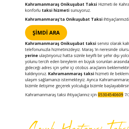
Kahramanmaraş Onikuşubat Taksi
Hizmeti ile Kahr
konforlu
taksi hizmeti
sunuyoruz.
Kahramanmaraş’ta Onikuşubat Taksi
ihtiyaçlarınızd
ŞİMDİ ARA
Kahramanmaraş Onikuşubat taksi
servisi olarak kali
telefonunuzla hizmetinizdeyiz. Maraş ’in neresinde olursa
yerine
ulaştırıyoruz hatta sizinle keyifli bir şehir dışı yol
yolunu tercih eden bireylerin en büyük sorunları arası
gideceği adres için şehir içi otobüs araçlarını beklemekt
kaldırıyoruz.
Kahramanmaraş taksi
hizmeti ile beklem
ulaşım sağlamanızı istemekteyiz. Ayrıca Kahramanmaraş ’
bizimle iletişime geçerek yolculuğa bizimle başlayabilirsin
Kahramanmaraş taksi ihtiyaçlarınız için
05304540609
7/2