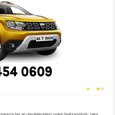
0
aş’ta her an ulaşabileceğiniz uygun fiyata konforlu taksi